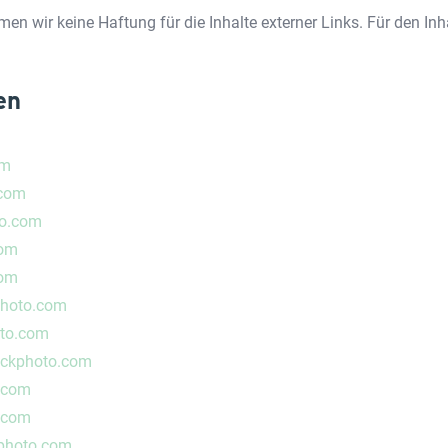
hmen wir keine Haftung für die Inhalte externer Links. Für den Inh
en
om
.com
to.com
com
com
photo.com
oto.com
tockphoto.com
.com
.com
kphoto.com